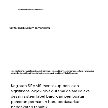
Southeast Asia Museum Services
Revitalisasi Museum Tamansiswa
Museum Taman Siswa berkisah tentang berdirinya sistem pendidikan modern Indonesia pertama, Tamansisiwa,
yang berbasis seni, kreativitas, dan budaya, serta bapak pendirinya, Ki Hadjar Dewantara.
Kegiatan SEAMS mencakup penilaian
signifikansi objek-objek utama dalam koleksi,
desain sistem label baru, dan pembuatan
pameran permanen baru berdasarkan
pendekatan tematik.